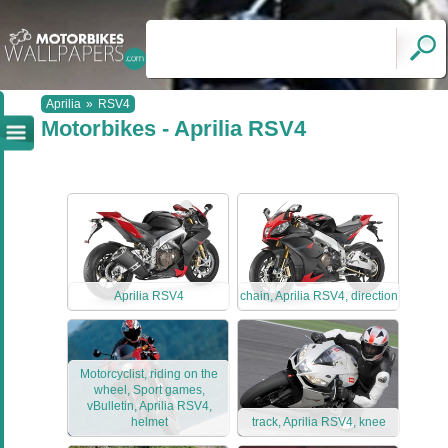
Aprilia
»
RSV4
Motorbikes - Aprilia RSV4
Aprilia RSV4
chain, Aprilia RSV4, direction
Motorcyclist, riding on the
wheel, Sport games,
vBulletin, Aprilia RSV4,
helmet
track, Aprilia RSV4, knee