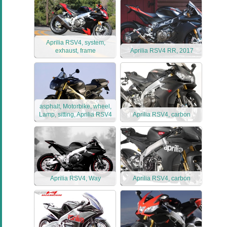
Aprilia RSV4, system,
exhaust, frame
Aprilia RSV4 RR, 2017
asphalt, Motorbike, wheel,
Lamp, sitting, Aprilia RSV4
Aprilia RSV4, carbon
Aprilia RSV4, Way
Aprilia RSV4, carbon