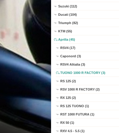
Suzuki (112)
Ducati (104)
Triumph (82)
KTM (55)
Aprilia (45)
RSV4 (17)
Caponord (3)
RSV4 Alitalia (3)
TUONO 1000 R FACTORY (3)
RS 125 (2)
RSV 1000 R FACTORY (2)
RX 125 (2)
RS 125 TUONO (1)
RST 1000 FUTURA (1)
RX 50 (1)
RXV 4.5 - 5.5 (1)