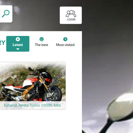
RY
Exhaust, Aprilia Tuono 1000R, tube