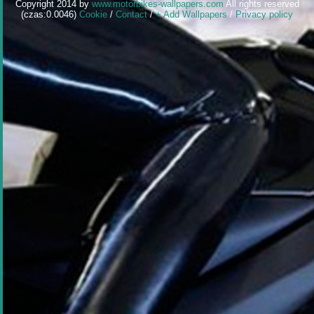
Copyright 2014 by
www.motorbikes-wallpapers.com
All rights reserved
(czas:0.0046)
Cookie
/
Contact
/
+ Add Wallpapers
/
Privacy policy