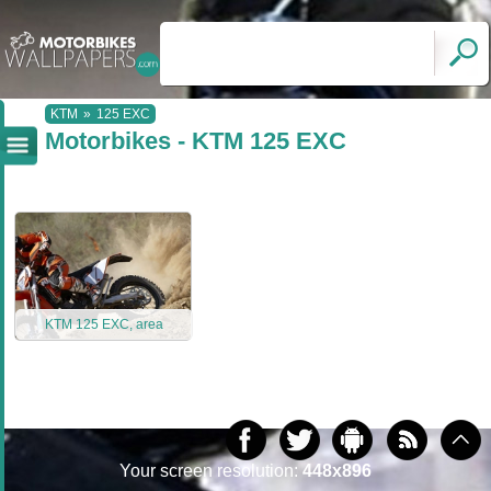
KTM
»
125 EXC
Motorbikes - KTM 125 EXC
KTM 125 EXC, area
Your screen resolution:
448x896