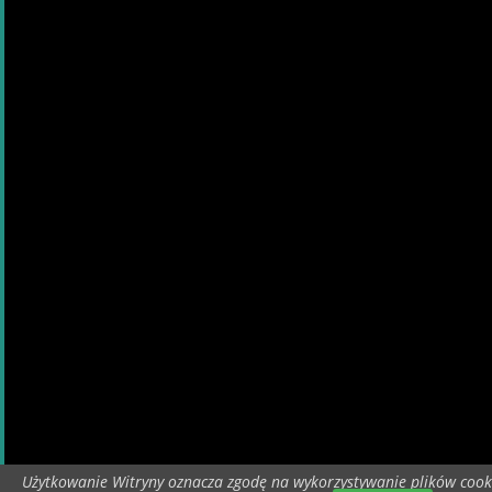
Użytkowanie Witryny oznacza zgodę na wykorzystywanie plików cook