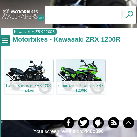
Kawasaki
»
ZRX 1200R
Motorbikes - Kawasaki ZRX 1200R
Lamp, Kawasaki ZRX 1200,
green ones, Kawasaki ZRX
naked
1200R
Your screen resolution:
448x896