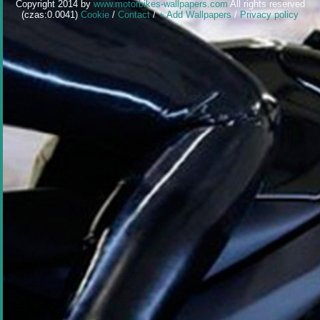
Copyright 2014 by
www.motorbikes-wallpapers.com
All rights reserved
(czas:0.0041)
Cookie
/
Contact
/
+ Add Wallpapers
/
Privacy policy