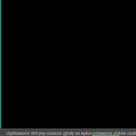
Użytkowanie Witryny oznacza zgodę na wykorzystywanie plików cook