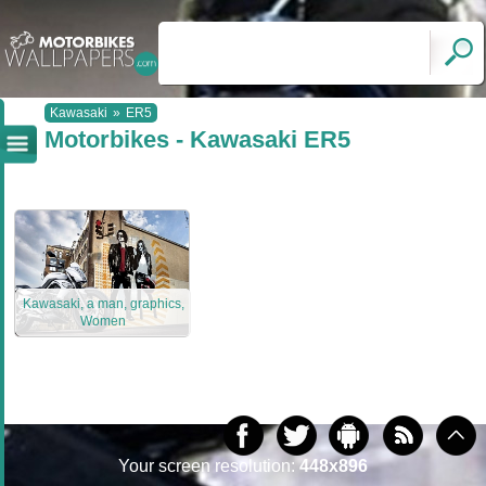
Kawasaki
»
ER5
Motorbikes - Kawasaki ER5
Kawasaki, a man, graphics,
Women
Your screen resolution:
448x896