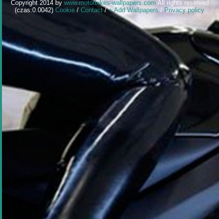
Copyright 2014 by
www.motorbikes-wallpapers.com
All rights reserved
(czas:0.0042)
Cookie
/
Contact
/
+ Add Wallpapers
/
Privacy policy