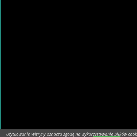
Użytkowanie Witryny oznacza zgodę na wykorzystywanie plików cook