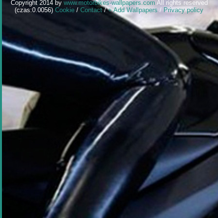
Copyright 2014 by
www.motorbikes-wallpapers.com
All rights reserved
(czas:0.0056)
Cookie
/
Contact
/
+ Add Wallpapers
/
Privacy policy