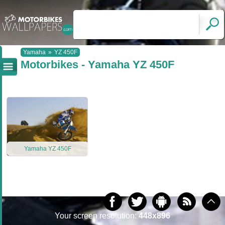
Yamaha
»
YZ 450F
Motorbikes - Yamaha YZ 450F
Yamaha YZ 450F
Your screen resolution:
448x896