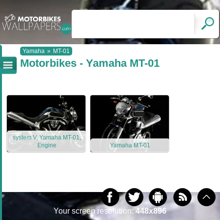
Yamaha
»
MT-01
Motorbikes - Yamaha MT-01
system V, Yamaha MT-01,
Engine
Yamaha MT-01
Your screen resolution:
448x896