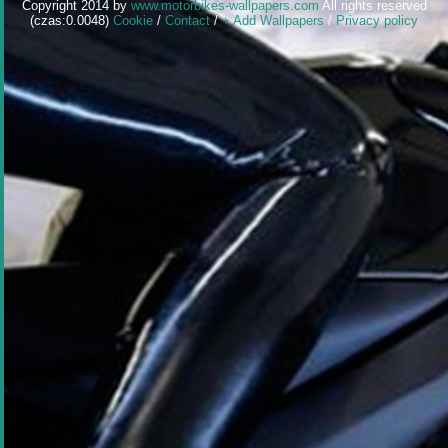
Copyright 2014 by
www.motorbikes-wallpapers.com
All rights reserved
(czas:0.0048)
Cookie
/
Contact
/
+ Add Wallpapers
/
Privacy policy